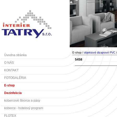
E-shop /
objektové dizajnové PVC
Úvodna stránka
5458
O NÁS
KONTAKT
FOTOGALÉRIA
E-shop
Dezinfekcia
kobercové štvorce a pásy
koberce - hotelový program
FLOTEX