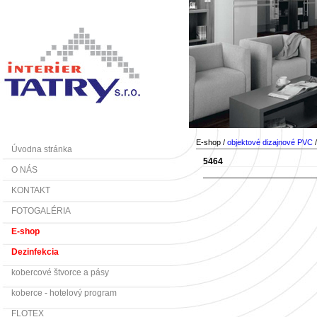
E-shop /
objektové dizajnové PVC
Úvodna stránka
5464
O NÁS
KONTAKT
FOTOGALÉRIA
E-shop
Dezinfekcia
kobercové štvorce a pásy
koberce - hotelový program
FLOTEX