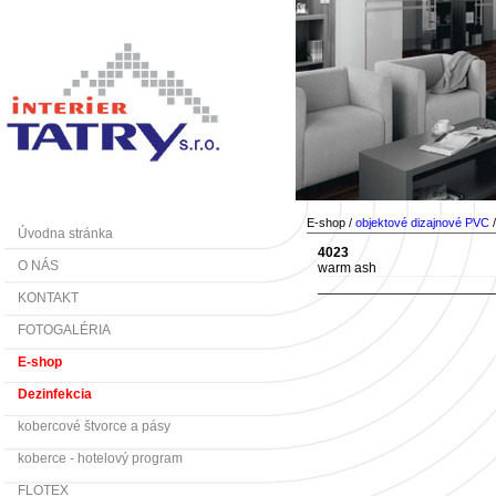
E-shop /
objektové dizajnové PVC
Úvodna stránka
4023
O NÁS
warm ash
KONTAKT
FOTOGALÉRIA
E-shop
Dezinfekcia
kobercové štvorce a pásy
koberce - hotelový program
FLOTEX