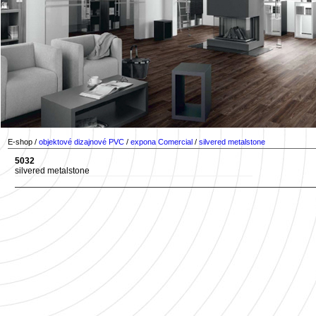
E-shop /
objektové dizajnové PVC
/
expona Comercial
/
silvered metalstone
5032
silvered metalstone