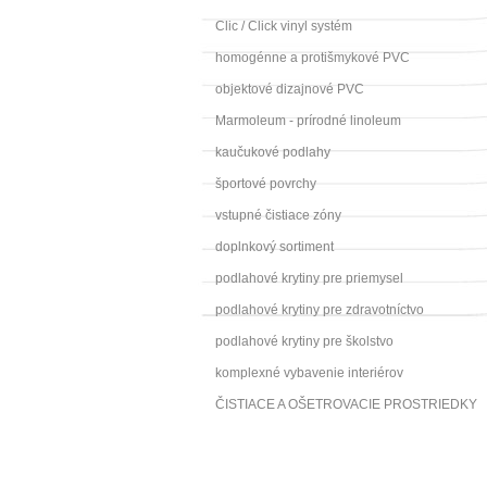
Clic / Click vinyl systém
homogénne a protišmykové PVC
objektové dizajnové PVC
Marmoleum - prírodné linoleum
kaučukové podlahy
športové povrchy
vstupné čistiace zóny
doplnkový sortiment
podlahové krytiny pre priemysel
podlahové krytiny pre zdravotníctvo
podlahové krytiny pre školstvo
komplexné vybavenie interiérov
ČISTIACE A OŠETROVACIE PROSTRIEDKY