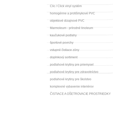
Clic / Click vinyl systém
homogénne a protišmykové PVC
objektové dizajnové PVC
Marmoleum - prírodné linoleum
kaučukové podlahy
športové povrchy
vstupné čistiace zóny
doplnkový sortiment
podlahové krytiny pre priemysel
podlahové krytiny pre zdravotníctvo
podlahové krytiny pre školstvo
komplexné vybavenie interiérov
ČISTIACE A OŠETROVACIE PROSTRIEDKY