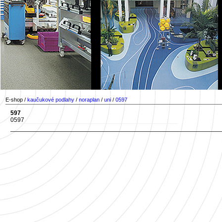
E-shop /
kaučukové podlahy
/
noraplan
/
uni
/
0597
597
0597