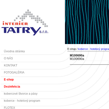
E-shop /
koberce - hotelový progr
Úvodna stránka
M100690a
O NÁS
M100690a
KONTAKT
FOTOGALÉRIA
E-shop
Dezinfekcia
kobercové štvorce a pásy
koberce - hotelový program
FLOTEX