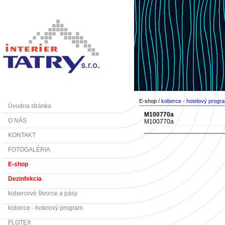
E-shop /
koberce - hotelový progr
Úvodna stránka
M100770a
O NÁS
M100770a
KONTAKT
FOTOGALÉRIA
E-shop
Dezinfekcia
kobercové štvorce a pásy
koberce - hotelový program
FLOTEX