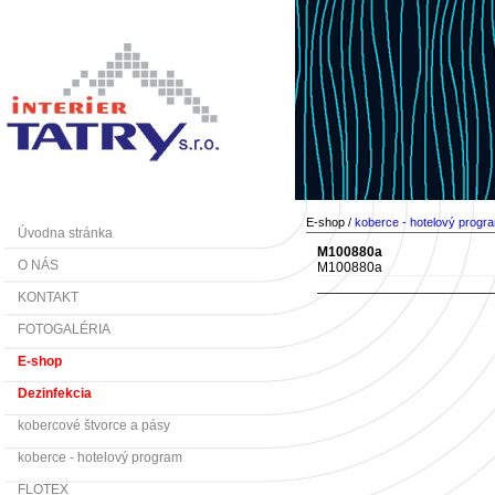
E-shop /
koberce - hotelový progr
Úvodna stránka
M100880a
O NÁS
M100880a
KONTAKT
FOTOGALÉRIA
E-shop
Dezinfekcia
kobercové štvorce a pásy
koberce - hotelový program
FLOTEX