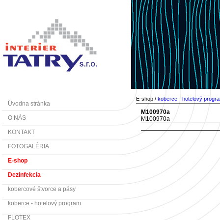
E-shop /
koberce - hotelový progr
Úvodna stránka
M100970a
O NÁS
M100970a
KONTAKT
FOTOGALÉRIA
E-shop
Dezinfekcia
kobercové štvorce a pásy
koberce - hotelový program
FLOTEX