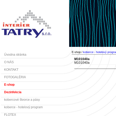
E-shop /
koberce - hotelový progr
Úvodna stránka
M101040a
O NÁS
M101040a
KONTAKT
FOTOGALÉRIA
E-shop
Dezinfekcia
kobercové štvorce a pásy
koberce - hotelový program
FLOTEX