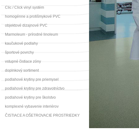
Clic / Click vinyl systém
homogénne a protišmykové PVC
objektové dizajnové PVC
Marmoleum - prírodné linoleum
kaučukové podlahy
športové povrchy
vstupné čistiace zóny
doplnkový sortiment
podlahové krytiny pre priemysel
podlahové krytiny pre zdravotníctvo
podlahové krytiny pre školstvo
komplexné vybavenie interiérov
ČISTIACE A OŠETROVACIE PROSTRIEDKY