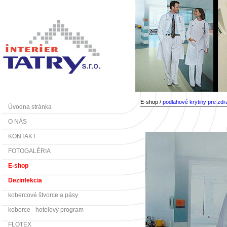
E-shop /
podlahové krytiny pre zdr
Úvodna stránka
O NÁS
KONTAKT
FOTOGALÉRIA
E-shop
Dezinfekcia
kobercové štvorce a pásy
koberce - hotelový program
FLOTEX