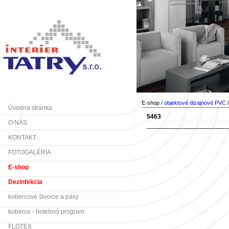
E-shop /
objektové dizajnové PVC
Úvodna stránka
5463
O NÁS
KONTAKT
FOTOGALÉRIA
E-shop
Dezinfekcia
kobercové štvorce a pásy
koberce - hotelový program
FLOTEX