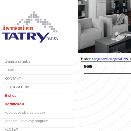
E-shop /
objektové dizajnové PVC
Úvodna stránka
5465
O NÁS
KONTAKT
FOTOGALÉRIA
E-shop
Dezinfekcia
kobercové štvorce a pásy
koberce - hotelový program
FLOTEX