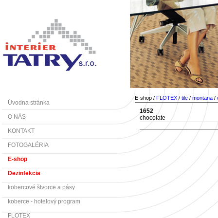
E-shop /
FLOTEX
/
tile
/
montana
/
Úvodna stránka
1652
O NÁS
chocolate
KONTAKT
FOTOGALÉRIA
E-shop
Dezinfekcia
kobercové štvorce a pásy
koberce - hotelový program
FLOTEX