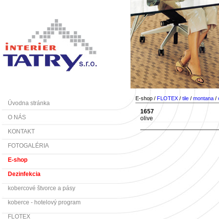
E-shop /
FLOTEX
/
tile
/
montana
/
Úvodna stránka
1657
O NÁS
olive
KONTAKT
FOTOGALÉRIA
E-shop
Dezinfekcia
kobercové štvorce a pásy
koberce - hotelový program
FLOTEX