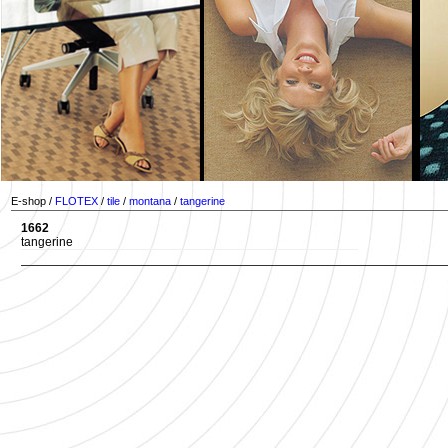
E-shop /
FLOTEX
/
tile
/
montana
/
tangerine
1662
tangerine