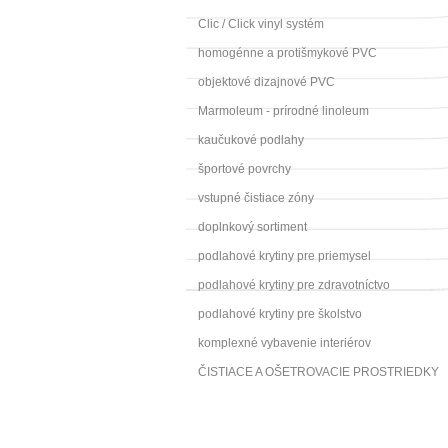
Clic / Click vinyl systém
homogénne a protišmykové PVC
objektové dizajnové PVC
Marmoleum - prírodné linoleum
kaučukové podlahy
športové povrchy
vstupné čistiace zóny
doplnkový sortiment
podlahové krytiny pre priemysel
podlahové krytiny pre zdravotníctvo
podlahové krytiny pre školstvo
komplexné vybavenie interiérov
ČISTIACE A OŠETROVACIE PROSTRIEDKY