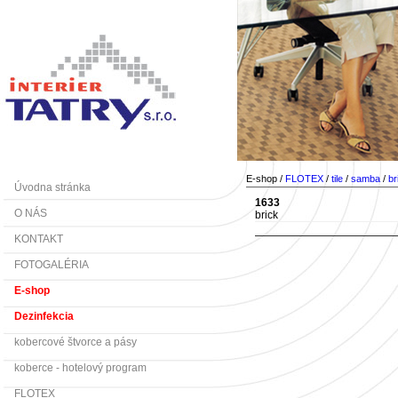
E-shop /
FLOTEX
/
tile
/
samba
/
br
Úvodna stránka
1633
O NÁS
brick
KONTAKT
FOTOGALÉRIA
E-shop
Dezinfekcia
kobercové štvorce a pásy
koberce - hotelový program
FLOTEX