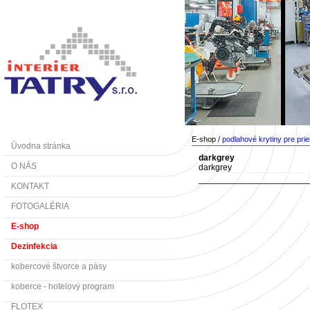
E-shop /
podlahové krytiny pre pri
Úvodna stránka
darkgrey
O NÁS
darkgrey
KONTAKT
FOTOGALÉRIA
E-shop
Dezinfekcia
kobercové štvorce a pásy
koberce - hotelový program
FLOTEX