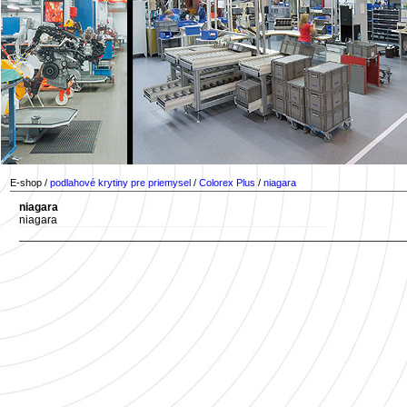
E-shop /
podlahové krytiny pre priemysel
/
Colorex Plus
/
niagara
niagara
niagara