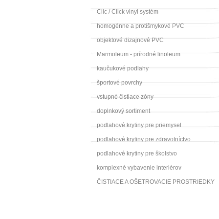
Clic / Click vinyl systém
homogénne a protišmykové PVC
objektové dizajnové PVC
Marmoleum - prírodné linoleum
kaučukové podlahy
športové povrchy
vstupné čistiace zóny
doplnkový sortiment
podlahové krytiny pre priemysel
podlahové krytiny pre zdravotníctvo
podlahové krytiny pre školstvo
komplexné vybavenie interiérov
ČISTIACE A OŠETROVACIE PROSTRIEDKY