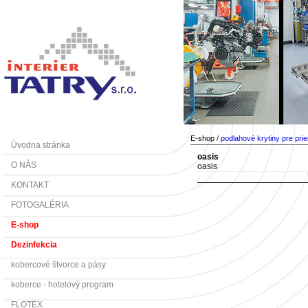
E-shop /
podlahové krytiny pre pri
Úvodna stránka
oasis
O NÁS
oasis
KONTAKT
FOTOGALÉRIA
E-shop
Dezinfekcia
kobercové štvorce a pásy
koberce - hotelový program
FLOTEX