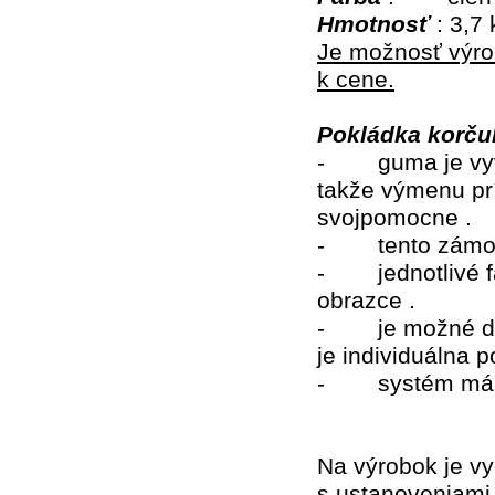
Hmotnosť
: 3,7
Je možnosť výrob
k cene.
Pokládka korčul
-
guma je vy
takže výmenu pr
svojpomocne .
-
tento zámo
-
jednotlivé
obrazce .
-
je možné do
je individuálna p
-
systém má 
Na výrobok je vy
s ustanoveniami