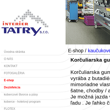
E-shop /
kaučukové
Úvodna stránka
Korčuliarska g
O NÁS
KONTAKT
Korčuliarska gu
FOTOGALÉRIA
vyrába z butadi
E-shop
mimoriadne vlast
Dezinfekcia
šatne, chodby / 
kobercové štvorce a pásy
Je možná jazda 
koberce - hotelový program
ľadu . Je ľahko 
FLOTEX