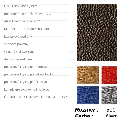
Clic / Click vinyl systém
homogénne a protišmykové PVC
objektové dizajnové PVC
Marmoleum - prírodné linoleum
kaučukové podlahy
športové povrchy
vstupné čistiace zóny
doplnkový sortiment
podlahové krytiny pre priemysel
podlahové krytiny pre zdravotníctvo
podlahové krytiny pre školstvo
komplexné vybavenie interiérov
ČISTIACE A OŠETROVACIE PROSTRIEDKY
Rozmer
: 500 
Farba
: čierna,