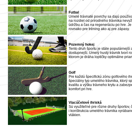
Futbal
Umelé trávnaté povrchy sa dajú používa
na rozdiel od prírodného trávnika nevy
údržbu a čas na regeneráciu po hre. Je
rovnako pre tréning ako aj pre zápasy.
Pozemný hokej
Tento druh športu je stále populárnejší 
dostupnejší. Umelý hustý trávnik tvorí r
ktorom je dráha loptičky optimálne pria
Golf
Pre každú špecifickú zónu golfového ihr
špeciálny typ umelého trávnika, ktorý 
kvalitu a výšku trávneho krytu a zabezp
komfort pri hre.
Viacúčelové ihriská
Sú využiteľné pre rôzne druhy športov,
i konštrukcia umelého trávnika vyrába
vlákien.