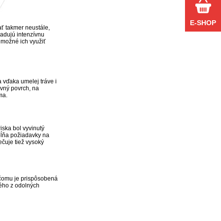
E-SHOP
ť takmer neustále,
žadujú intenzívnu
 možné ich využiť
a vďaka umelej tráve i
ovný povrch, na
ma.
iska bol vyvinutý
spĺňa požiadavky na
ečuje tiež vysoký
 čomu je prispôsobená
ného z odolných