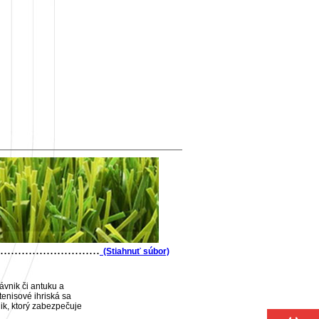
............................
(Stiahnuť súbor)
ávnik či antuku a
tenisové ihriská sa
nik, ktorý zabezpečuje