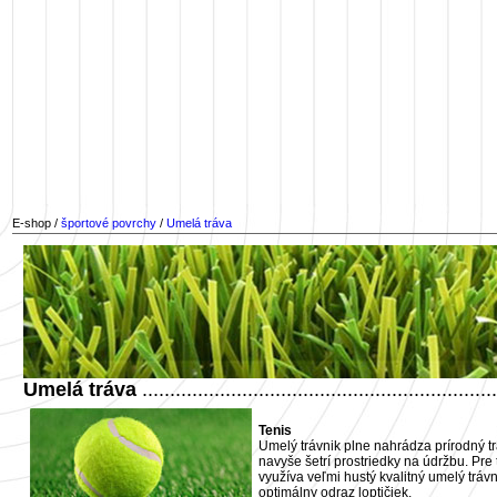
E-shop /
športové povrchy
/
Umelá tráva
Umelá tráva
................................................................
Tenis
Umelý trávnik plne nahrádza prírodný tr
navyše šetrí prostriedky na údržbu. Pre 
využíva veľmi hustý kvalitný umelý tráv
optimálny odraz loptičiek.