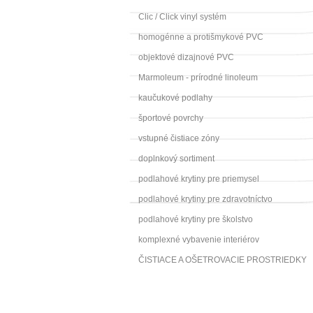
Clic / Click vinyl systém
homogénne a protišmykové PVC
objektové dizajnové PVC
Marmoleum - prírodné linoleum
kaučukové podlahy
športové povrchy
vstupné čistiace zóny
doplnkový sortiment
podlahové krytiny pre priemysel
podlahové krytiny pre zdravotníctvo
podlahové krytiny pre školstvo
komplexné vybavenie interiérov
ČISTIACE A OŠETROVACIE PROSTRIEDKY