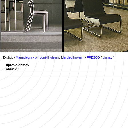
E-shop /
Marmoleum - prírodné linoleum
/
Marbled linoleum
/
FRESCO
/
ohmex *
úprava ohmex
ohmex *