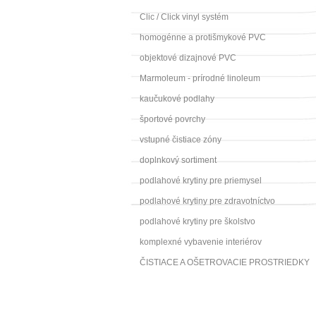
Clic / Click vinyl systém
homogénne a protišmykové PVC
objektové dizajnové PVC
Marmoleum - prírodné linoleum
kaučukové podlahy
športové povrchy
vstupné čistiace zóny
doplnkový sortiment
podlahové krytiny pre priemysel
podlahové krytiny pre zdravotníctvo
podlahové krytiny pre školstvo
komplexné vybavenie interiérov
ČISTIACE A OŠETROVACIE PROSTRIEDKY