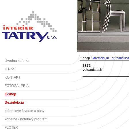
E-shop /
Marmoleum - prírodné lin
Úvodna stránka
3872
O NÁS
volcanic ash
KONTAKT
FOTOGALÉRIA
E-shop
Dezinfekcia
kobercové štvorce a pásy
koberce - hotelový program
FLOTEX