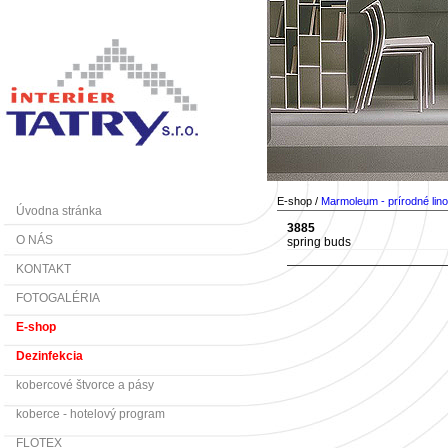
E-shop /
Marmoleum - prírodné lin
Úvodna stránka
3885
O NÁS
spring buds
KONTAKT
FOTOGALÉRIA
E-shop
Dezinfekcia
kobercové štvorce a pásy
koberce - hotelový program
FLOTEX