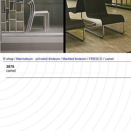
E-shop /
Marmoleum - prírodné linoleum
/
Marbled linoleum
/
FRESCO
/
camel
3876
camel