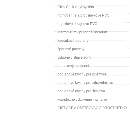
Clic / Click vinyl systém
homogénne a protišmykové PVC
objektové dizajnové PVC
Marmoleum - prírodné linoleum
kaučukové podlahy
športové povrchy
vstupné čistiace zóny
doplnkový sortiment
podlahové krytiny pre priemysel
podlahové krytiny pre zdravotníctvo
podlahové krytiny pre školstvo
komplexné vybavenie interiérov
ČISTIACE A OŠETROVACIE PROSTRIEDKY