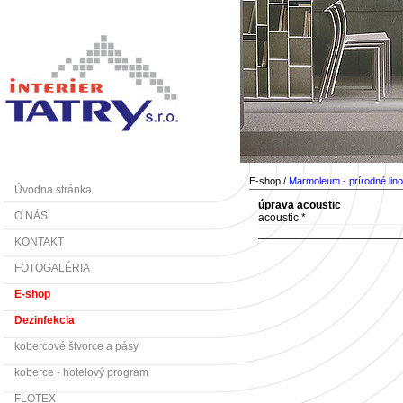
E-shop /
Marmoleum - prírodné lin
Úvodna stránka
úprava acoustic
O NÁS
acoustic *
KONTAKT
FOTOGALÉRIA
E-shop
Dezinfekcia
kobercové štvorce a pásy
koberce - hotelový program
FLOTEX