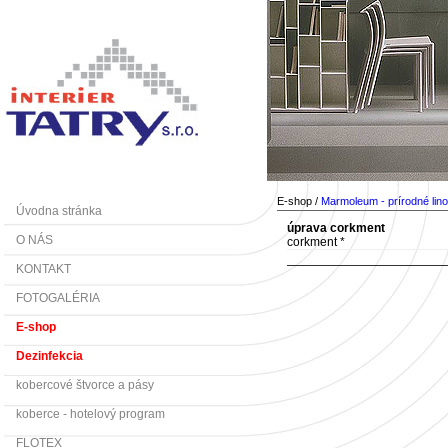
E-shop /
Marmoleum - prírodné lin
Úvodna stránka
úprava corkment
O NÁS
corkment *
KONTAKT
FOTOGALÉRIA
E-shop
Dezinfekcia
kobercové štvorce a pásy
koberce - hotelový program
FLOTEX