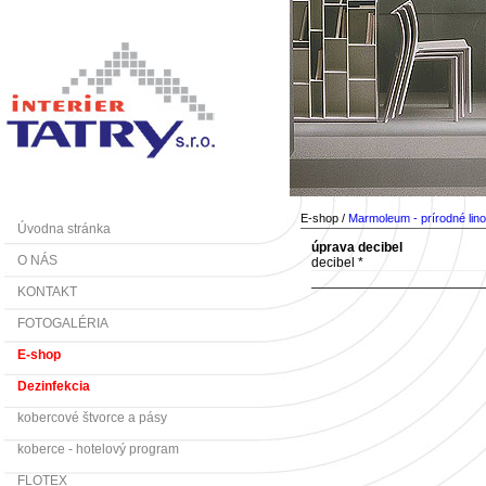
E-shop /
Marmoleum - prírodné lin
Úvodna stránka
úprava decibel
O NÁS
decibel *
KONTAKT
FOTOGALÉRIA
E-shop
Dezinfekcia
kobercové štvorce a pásy
koberce - hotelový program
FLOTEX