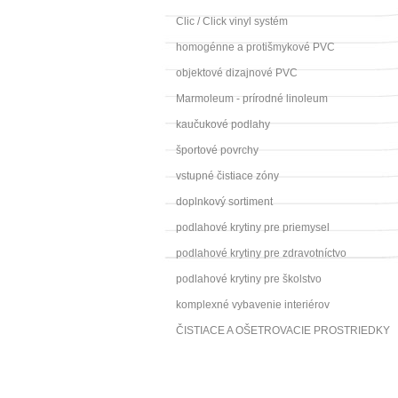
Clic / Click vinyl systém
homogénne a protišmykové PVC
objektové dizajnové PVC
Marmoleum - prírodné linoleum
kaučukové podlahy
športové povrchy
vstupné čistiace zóny
doplnkový sortiment
podlahové krytiny pre priemysel
podlahové krytiny pre zdravotníctvo
podlahové krytiny pre školstvo
komplexné vybavenie interiérov
ČISTIACE A OŠETROVACIE PROSTRIEDKY