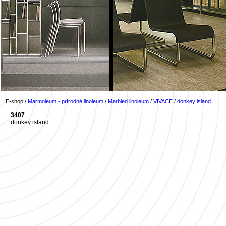
E-shop /
Marmoleum - prírodné linoleum
/
Marbled linoleum
/
VIVACE
/
donkey island
3407
donkey island