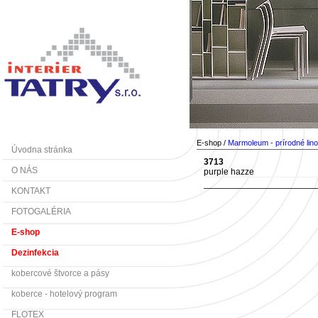
E-shop /
Marmoleum - prírodné lin
Úvodna stránka
3713
O NÁS
purple hazze
KONTAKT
FOTOGALÉRIA
E-shop
Dezinfekcia
kobercové štvorce a pásy
koberce - hotelový program
FLOTEX