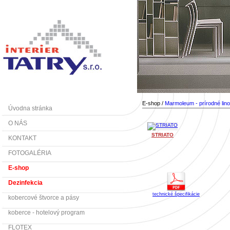
E-shop /
Marmoleum - prírodné lin
Úvodna stránka
O NÁS
STRIATO
KONTAKT
FOTOGALÉRIA
E-shop
Dezinfekcia
technické špecifikácie
kobercové štvorce a pásy
koberce - hotelový program
FLOTEX