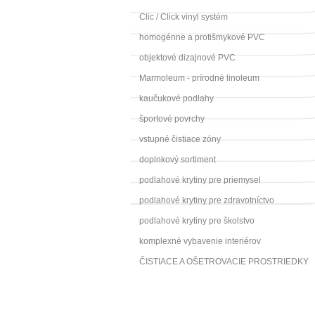
Clic / Click vinyl systém
homogénne a protišmykové PVC
objektové dizajnové PVC
Marmoleum - prírodné linoleum
kaučukové podlahy
športové povrchy
vstupné čistiace zóny
doplnkový sortiment
podlahové krytiny pre priemysel
podlahové krytiny pre zdravotníctvo
podlahové krytiny pre školstvo
komplexné vybavenie interiérov
ČISTIACE A OŠETROVACIE PROSTRIEDKY