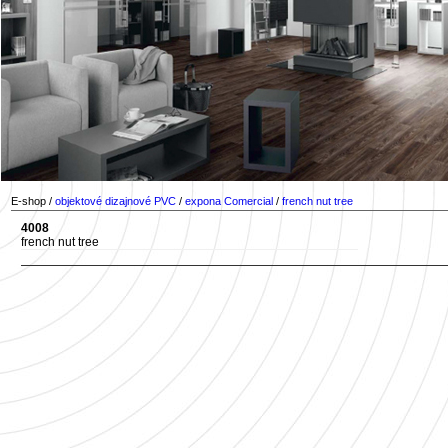
E-shop /
objektové dizajnové PVC
/
expona Comercial
/
french nut tree
4008
french nut tree