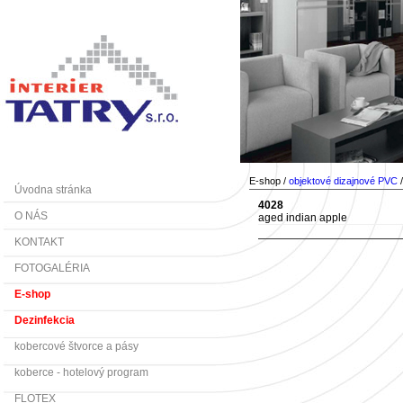
E-shop /
objektové dizajnové PVC
Úvodna stránka
4028
O NÁS
aged indian apple
KONTAKT
FOTOGALÉRIA
E-shop
Dezinfekcia
kobercové štvorce a pásy
koberce - hotelový program
FLOTEX