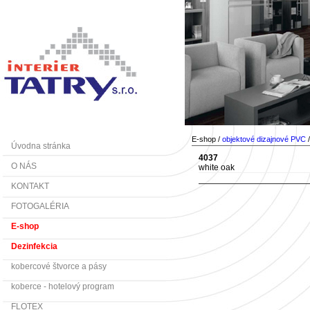
E-shop /
objektové dizajnové PVC
Úvodna stránka
4037
O NÁS
white oak
KONTAKT
FOTOGALÉRIA
E-shop
Dezinfekcia
kobercové štvorce a pásy
koberce - hotelový program
FLOTEX