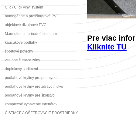
Clic / Click vinyl systém
homogénne a protišmykové PVC
objektové dizajnové PVC
Marmoleum - prírodné linoleum
Pre viac info
kaučukové podlahy
Kliknite TU
športové povrchy
vstupné čistiace zóny
doplnkový sortiment
podlahové krytiny pre priemysel
podlahové krytiny pre zdravotníctvo
podlahové krytiny pre školstvo
komplexné vybavenie interiérov
ČISTIACE A OŠETROVACIE PROSTRIEDKY