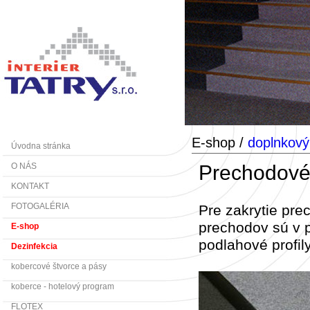
E-shop /
doplnkový
Úvodna stránka
Prechodové 
O NÁS
KONTAKT
FOTOGALÉRIA
Pre zakrytie pre
prechodov sú v 
E-shop
podlahové profily
Dezinfekcia
kobercové štvorce a pásy
koberce - hotelový program
FLOTEX