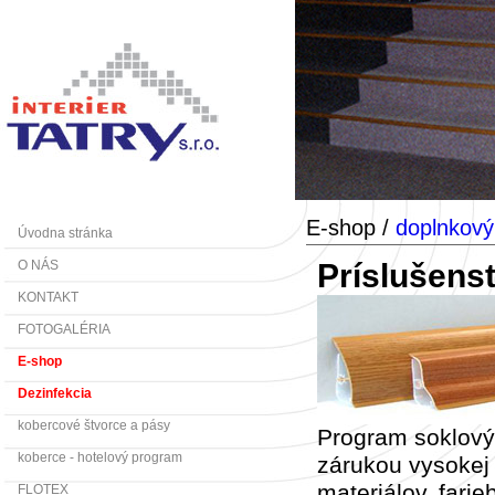
E-shop /
doplnkový
Úvodna stránka
Príslušens
O NÁS
KONTAKT
FOTOGALÉRIA
E-shop
Dezinfekcia
kobercové štvorce a pásy
Program soklový
koberce - hotelový program
zárukou vysokej 
materiálov, farie
FLOTEX