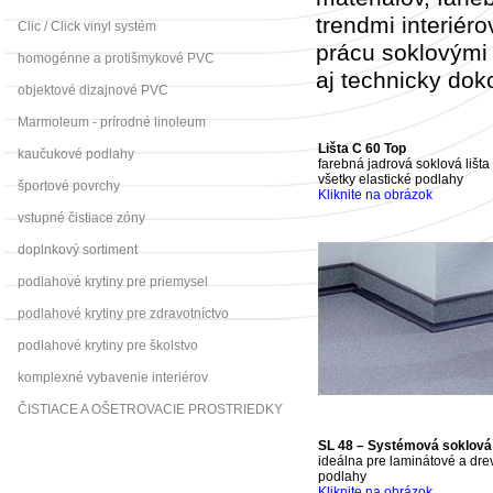
trendmi interiér
Clic / Click vinyl systém
prácu soklovými l
homogénne a protišmykové PVC
aj technicky dok
objektové dizajnové PVC
Marmoleum - prírodné linoleum
Lišta C 60 Top
kaučukové podlahy
farebná jadrová soklová lišta
všetky elastické podlahy
športové povrchy
Kliknite na obrázok
vstupné čistiace zóny
doplnkový sortiment
podlahové krytiny pre priemysel
podlahové krytiny pre zdravotníctvo
podlahové krytiny pre školstvo
komplexné vybavenie interiérov
ČISTIACE A OŠETROVACIE PROSTRIEDKY
SL 48 – Systémová soklová 
ideálna pre laminátové a dr
podlahy
Kliknite na obrázok