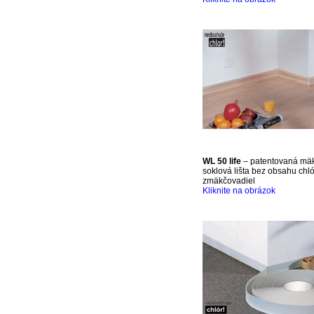
WL 50 life
– patentovaná mä
soklová lišta bez obsahu chl
zmäkčovadiel
Kliknite na obrázok